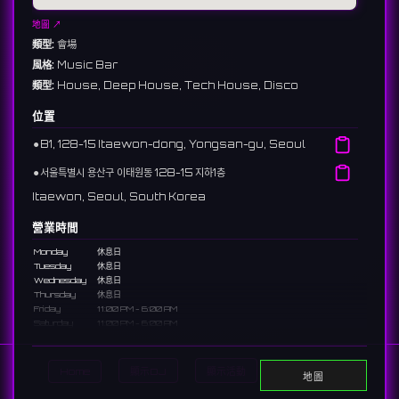
地圖 ↗
類型:
會場
風格:
Music Bar
類型:
House, Deep House, Tech House, Disco
位置
⚫︎
B1, 128-15 Itaewon-dong, Yongsan-gu, Seoul
⚫︎
서울특별시 용산구 이태원동 128-15 지하1층
Itaewon, Seoul, South Korea
營業時間
Monday
休息日
Tuesday
休息日
Wednesday
休息日
Thursday
休息日
Friday
11:00 PM - 6:00 AM
Saturday
11:00 PM - 6:00 AM
Sunday
休息日
說明
Home
顯示DJ
顯示活動
Search
地圖
A music bar in Itaewon with a focus on house music and its