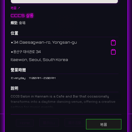
地圖 ↗
CCCS 살롱
類型:
會場
位置
⚫︎
34 Daesagwan-ro, Yongsan-gu
⚫︎
용산구 대사관로 34
Itaewon, Seoul, South Korea
營業時間
Everyday
11:00 AM - 2:00 AM
說明
CCCS Salon in Hannam is a Cafe and Bar that occasionally
transforms into a daytime dancing venue, offering a creative
setting for music events.
한남동에 위치한 CCCS 살롱은 낮에는 차분한 카페와 바로 운영되지만, 때때로
낮 시간의 댄스 베뉴로 변모하는 다목적 공간입니다. 예술적인 분위기 속에서 음악
Home
顯示DJ
顯示活動
Search
을 즐기기에 최적입니다.
地圖
4 reviews 4.5 ⭐️