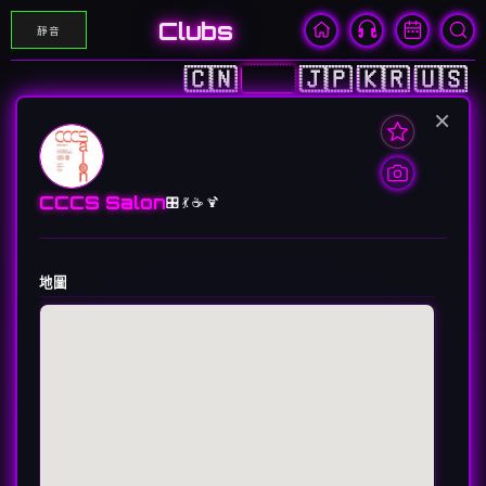
Clubs
靜音
🇨🇳
🇭🇰
🇯🇵
🇰🇷
🇺🇸
×
CCCS Salon
🎛️ 💃 ☕️ 🍹
地圖