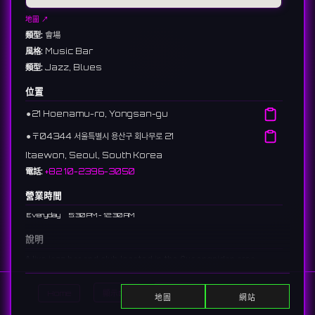
地圖 ↗
類型:
會場
風格:
Music Bar
類型:
Jazz, Blues
位置
⚫︎
21 Hoenamu-ro, Yongsan-gu
⚫︎
〒04344 서울특별시 용산구 회나무로 21
Itaewon, Seoul, South Korea
電話:
+82 10-2396-3050
營業時間
Everyday
5:30 PM - 12:30 AM
說明
A live jazz bar and club located in the Gyeongnidan area,
hosting nightly performances by talented local and
international jazz musicians.
Home
顯示DJ
顯示活動
Search
地圖
網站
경리단길에 위치한 라이브 재즈 바 & 클럽. 재능 있는 국내외 재즈 뮤지션들의 라
이브 공연을 매일 밤 개최한다.