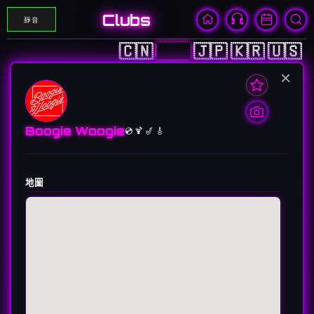
Clubs
靜音
🇨🇳
🇭🇰
🇯🇵
🇰🇷
🇺🇸
×
Boogie Woogie
💿 🍹 🎷 🎸
地圖