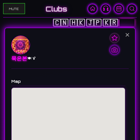
Clubs
MUTE
🇨🇳
🇭🇰
🇯🇵
🇰🇷
🇺🇸
×
묵은본
🍽️ 🍹
Map