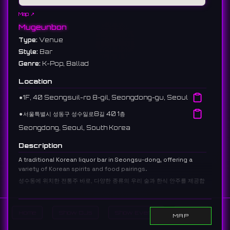
Map ↗
Mugeunbon
Type:
Venue
Style:
Bar
Genre:
K-Pop, Ballad
Location
⚫︎
1F, 40 Seongsuil-ro 8-gil, Seongdong-gu, Seoul
⚫︎
서울특별시 성동구 성수일로8길 40 1층
Seongdong, Seoul, South Korea
Description
A traditional Korean liquor bar in Seongsu-dong, offering a
variety of Korean spirits and food pairings.
성수동에 위치한 전통주 바로, 다양한 종류의 우리 술과 한식 안주를 제공합
니다.
24 reviews 4.0 ⭐️
Home
Show DJs
Show Events
Search
MAP
Links: