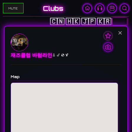
Clubs
MUTE
🇨🇳
🇭🇰
🇯🇵
🇰🇷
🇺🇸
×
재즈클럽 바텀라인
🎸 🎷 💿 🍹
Map