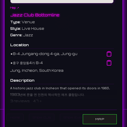
Map ↗
Jazz Club Bottomline
Type:
Venue
Style:
Live House
Genre:
Jazz
Location
⚫︎
8-4 Jungang-dong 4-ga, Jung-gu
⚫︎
중구 중앙동4가 8-4
Jung, Incheon, South Korea
Description
A historic jazz club in Incheon that opened its doors in 1983.
1983년에 문을 연 인천의 역사적인 재즈 클럽입니다.
3 reviews 4.7 ⭐️
Home
Show DJs
Show Events
Search
MAP