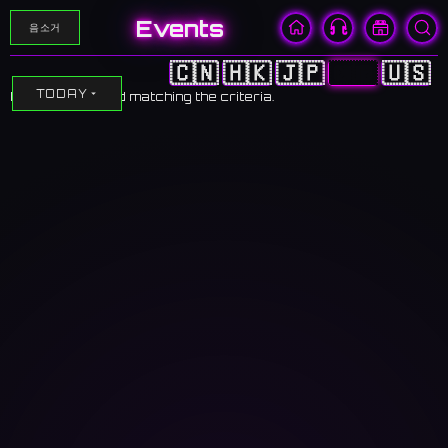
Events
음소거
🇨🇳
🇭🇰
🇯🇵
🇰🇷
🇺🇸
TODAY
No events found matching the criteria.