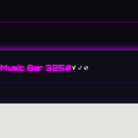
Music Bar 325#
🍹 🎷 💿