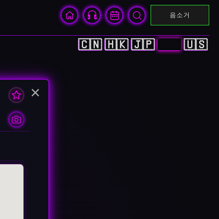
음소거
🇨🇳
🇭🇰
🇯🇵
🇰🇷
🇺🇸
×