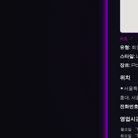
지도 ↗
유형:
회
스타일:
장르:
Po
위치
⚫︎
서울특
홍대, 서
전화번호
영업시
월요일
7
화요일
7