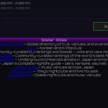
:00 AM - 2:00 AM
:00 AM - 2:00 AM
:00 AM - 2:00 AM
:00 AM - 2:00 AM
Home
DJ 표시
이벤트 표시
Search
휴일
지
All DJs
All Clubs
Events
News
Discover
Sister Sites
치한 LP 바로, 신청곡을 받으며 다양한 음악과 함께 위스키, 와인을
World-Clubs
— Global directory of DJs, venues, and event
다.
K-DJ
— Korean and K-Pop DJs
unity-curated DJ rankings worldwide — vote and view m
ews 5.0 ⭐️
op 100
— Community-curated rankings of the world's best 
ikaIdols
— Underground (chika) idol artists in Japan and Ko
 Japan's complete nightlife guide — bars, karaoke, saunas, 
Japan Clubs
— Music venues across Japan
Tokyo Clubs
— Tokyo nightclubs and live houses
Osaka Clubs
— Osaka nightclubs and music venues
Korean Clubs
— Music venues across Korea
Taiwan Clubs
— Music venues across Taiwan
World Clubs
— Global music venue directory
Indies Korea
— Korean indie music venues
Powered by World-Clubs.com
Contact: Enfour, Inc.
3-13-22 Sendagaya, Shibuya-ku, Tokyo
03-5411-7738