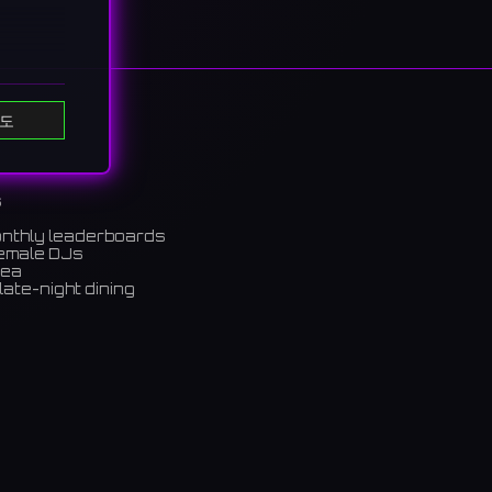
도
 즐길
s
onthly leaderboards
female DJs
rea
late-night dining