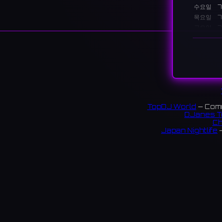
수요일
7
목요일
7
금요일
7
토요일
7
일요일
설명
마포에 위
수 있습니
TopDJ World
— Comm
1 revi
DJanes T
Ch
Japan Nightlife
—