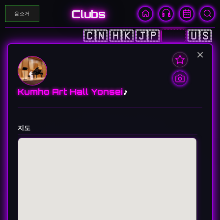
Clubs
음소거
🇨🇳
🇭🇰
🇯🇵
🇰🇷
🇺🇸
×
Kumho Art Hall Yonsei
🎵
지도