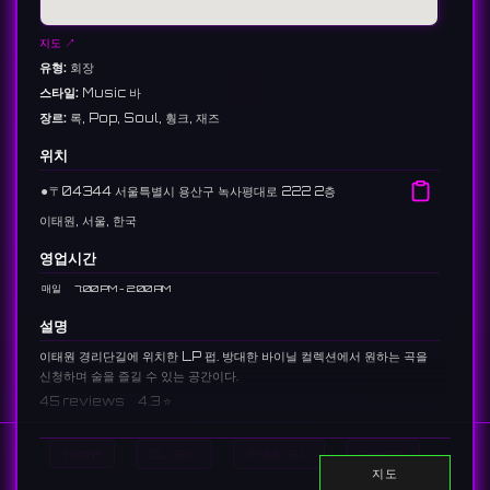
지도 ↗
유형:
회장
스타일:
Music 바
장르:
록, Pop, Soul, 훵크, 재즈
위치
⚫︎
〒04344 서울특별시 용산구 녹사평대로 222 2층
이태원, 서울, 한국
영업시간
매일
7:00 PM - 2:00 AM
설명
이태원 경리단길에 위치한 LP 펍. 방대한 바이닐 컬렉션에서 원하는 곡을
신청하며 술을 즐길 수 있는 공간이다.
45 reviews 4.3 ⭐️
링크:
Home
DJ 표시
이벤트 표시
Search
instagram
지도