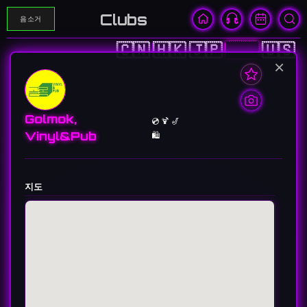
Clubs
음소거
🇨🇳
🇭🇰
🇯🇵
🇰🇷
🇺🇸
×
Golmok,
💿 🍹 🎷
Vinyl&Pub
🛍️
지도