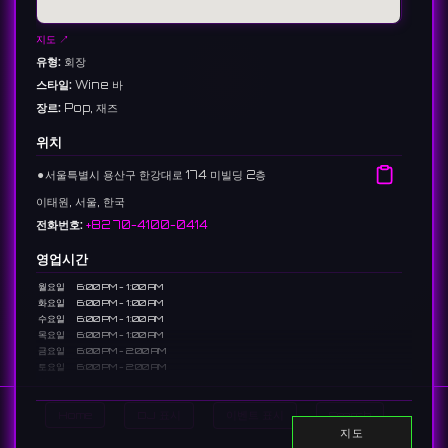
지도 ↗
유형:
회장
스타일:
Wine 바
장르:
Pop, 재즈
위치
⚫︎
서울특별시 용산구 한강대로 174 미빌딩 2층
이태원, 서울, 한국
전화번호:
+82 70-4100-0414
영업시간
월요일
6:00 PM - 1:00 AM
화요일
6:00 PM - 1:00 AM
수요일
6:00 PM - 1:00 AM
목요일
6:00 PM - 1:00 AM
금요일
6:00 PM - 2:00 AM
토요일
6:00 PM - 2:00 AM
일요일
6:00 PM - 1:00 AM
Home
DJ 표시
이벤트 표시
Search
설명
지도
신용산에 위치한 내추럴 와인 바로, 맛있는 음식과 함께 다양한 와인을 페어