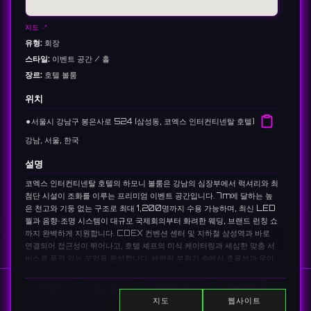
지도 ↗
유형:
회장
스타일:
이벤트 공간 / 홀
장르:
호텔 볼룸
위치
⚫︎
서울시 강남구 봉은사로 524 (삼성동, 코엑스 인터컨티넨탈 호텔)
강남, 서울, 한국
설명
코엑스 인터컨티넨탈 호텔의 하모니 볼룸은 강남의 심장부에서 럭셔리와 최
첨단 시설이 조화를 이루는 프리미엄 이벤트 공간입니다. 7m에 달하는 높
은 천고와 기둥 없는 구조로 최대 1,200명까지 수용 가능하며, 최신 LED
월과 음향·조명 시스템이 대규모 국제회의부터 화려한 웨딩, 브랜드 런칭 쇼
까지 완벽하게 지원합니다. COEX 컨벤션 센터 및 지하철 삼성역과 바로
연결되어 접근성이 뛰어나고, 호텔 셰프의 미식 케이터링과 세심한 맞춤 서
비스로 품격 있는 모임을 완성합니다. 세련된 분위기 속에서 효율성과 우아
함을 동시에 경험해 보세요.
Home
DJ 표시
이벤트 표시
Search
지도
웹사이트