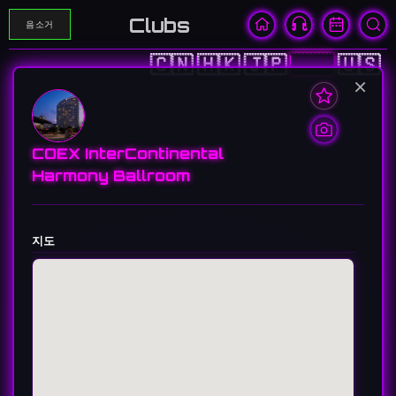
Clubs
음소거
🇨🇳
🇭🇰
🇯🇵
🇰🇷
🇺🇸
×
COEX InterContinental
Harmony Ballroom
지도