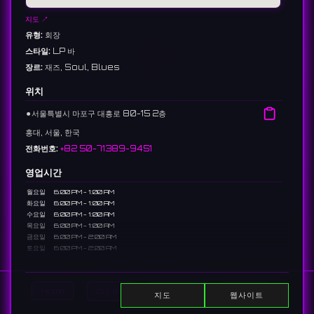
지도 ↗
유형:
회장
스타일:
LP 바
장르:
재즈, Soul, Blues
위치
⚫︎
서울특별시 마포구 대흥로 80-15 2층
홍대, 서울, 한국
전화번호:
+82 50-71389-9451
영업시간
월요일
6:00 PM - 1:00 AM
화요일
6:00 PM - 1:00 AM
수요일
6:00 PM - 1:00 AM
목요일
6:00 PM - 1:00 AM
금요일
6:00 PM - 2:00 AM
토요일
6:00 PM - 2:00 AM
일요일
6:00 PM - 1:00 AM
설명
Home
DJ 표시
이벤트 표시
Search
지도
웹사이트
대흥역 근처에 위치한 바이닐 바로, 재즈 음악을 중심으로 한 선곡과 함께