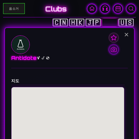
Clubs
음소거
🇨🇳
🇭🇰
🇯🇵
🇰🇷
🇺🇸
×
Antidote
🍹 🎷 💿
지도