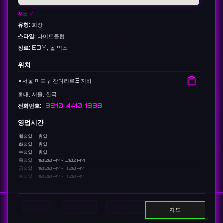
지도 ↗
유형:
회장
스타일:
나이트클럽
장르:
EDM, 올 믹스
위치
⚫︎
서울 마포구 잔다리로3 지하
홍대, 서울, 한국
전화번호:
+82 10-4410-1898
영업시간
월요일
휴일
화요일
휴일
수요일
휴일
목요일
10:00 PM - 6:00 AM
금요일
10:00 PM - 7:00 AM
토요일
10:00 PM - 7:00 AM
일요일
10:00 PM - 6:00 AM
1 reviews 1.0 ⭐️
Home
DJ 표시
이벤트 표시
Search
지도
링크: