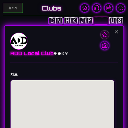
Clubs
음소거
🇨🇳
🇭🇰
🇯🇵
🇰🇷
🇺🇸
×
ADD Local Club
🪩 🎛️ 💃 🎯
지도