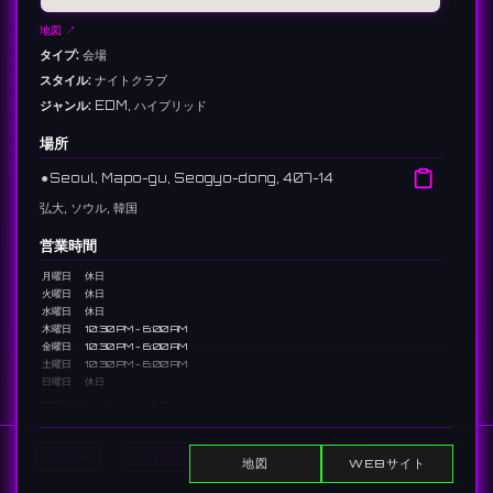
地図 ↗
タイプ:
会場
スタイル:
ナイトクラブ
ジャンル:
EDM, ハイブリッド
場所
⚫︎
Seoul, Mapo-gu, Seogyo-dong, 407-14
弘大, ソウル, 韓国
営業時間
月曜日
休日
火曜日
休日
水曜日
休日
木曜日
10:30 PM - 6:00 AM
金曜日
10:30 PM - 6:00 AM
土曜日
10:30 PM - 6:00 AM
日曜日
休日
277 reviews 4.9 ⭐️
Home
DJを表示
イベントを表示
Search
地図
WEBサイト