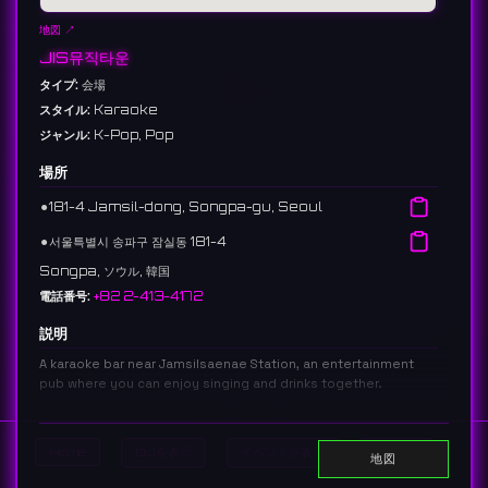
地図 ↗
JIS뮤직타운
タイプ:
会場
スタイル:
Karaoke
ジャンル:
K-Pop, Pop
場所
⚫︎
181-4 Jamsil-dong, Songpa-gu, Seoul
⚫︎
서울특별시 송파구 잠실동 181-4
Songpa, ソウル, 韓国
電話番号:
+82 2-413-4172
説明
A karaoke bar near Jamsilsaenae Station, an entertainment
pub where you can enjoy singing and drinks together.
잠실새내역 근처에 위치한 노래방으로, 노래와 주류를 함께 즐길 수 있는 유
흥주점입니다.
Home
DJを表示
イベントを表示
Search
16 reviews 4.7 ⭐️
地図