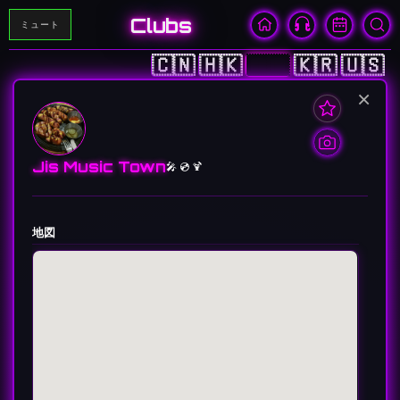
Clubs
ミュート
🇨🇳
🇭🇰
🇯🇵
🇰🇷
🇺🇸
×
Jis Music Town
🎤 💿 🍹
地図