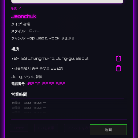
地図 ↗
Jeonchuk
タイプ:
会場
スタイル:
LP バー
ジャンル:
Pop, Jazz, Rock, さまざま
場所
⚫︎
2F, 23 Chungmu-ro, Jung-gu, Seoul
⚫︎
서울특별시 중구 충무로 23 2층
Jung, ソウル, 韓国
電話番号:
+82 70-8832-6166
営業時間
月曜日
6:00 - 11:00 PM
火曜日
6:00 - 11:00 PM
水曜日
6:00 - 11:00 PM
木曜日
6:00 - 11:00 PM
金曜日
6:00 - 11:00 PM
Home
DJを表示
イベントを表示
Search
土曜日
2:00 - 5:00 PM, 6:00 PM - 12:00 AM
地図
日曜日
休日