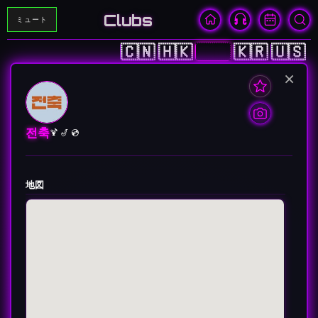
Clubs
ミュート
🇨🇳
🇭🇰
🇯🇵
🇰🇷
🇺🇸
×
전축
🍹 🎷 💿
地図