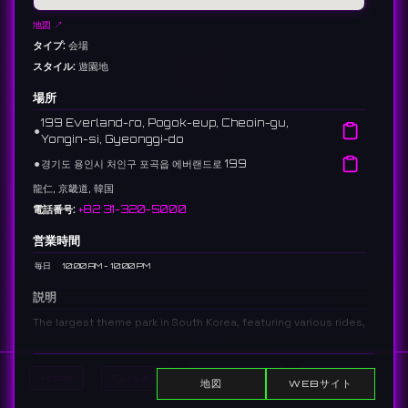
地図 ↗
タイプ:
会場
スタイル:
遊園地
場所
199 Everland-ro, Pogok-eup, Cheoin-gu,
⚫︎
Yongin-si, Gyeonggi-do
⚫︎
경기도 용인시 처인구 포곡읍 에버랜드로 199
龍仁, 京畿道, 韓国
電話番号:
+82 31-320-5000
営業時間
毎日
10:00 AM - 10:00 PM
説明
The largest theme park in South Korea, featuring various rides,
a zoo (Zootopia), a water park (Caribbean Bay), and
spectacular seasonal festivals and parades.
대한민국 최대 규모의 테마파크로, 다양한 놀이기구와 동물원(주토피아), 워
Home
DJを表示
イベントを表示
Search
地図
WEBサイト
터파크(캐리비안 베이) 등을 갖추고 있으며, 계절마다 화려한 축제와 퍼레이