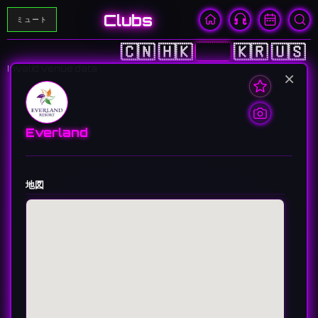
Clubs
ミュート
🇨🇳
🇭🇰
🇯🇵
🇰🇷
🇺🇸
Invalid venue data
×
Everland
地図