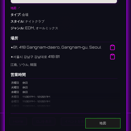
地図 ↗
タイプ:
会場
スタイル:
ナイトクラブ
ジャンル:
EDM, オールミックス
場所
⚫︎
B1, 418 Gangnam-daero, Gangnam-gu, Seoul
⚫︎
서울시 강남구 강남대로 418 B1
江南, ソウル, 韓国
営業時間
月曜日
休日
火曜日
休日
水曜日
休日
木曜日
11:00 PM - 10:00 AM
金曜日
11:00 PM - 10:00 AM
土曜日
11:00 PM - 10:00 AM
日曜日
11:00 PM - 10:00 AM
81 reviews 3.0 ⭐️
Home
DJを表示
イベントを表示
Search
地図
リンク: