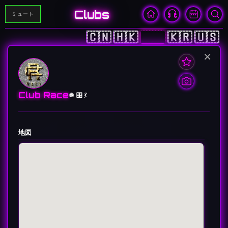
Clubs
ミュート
🇨🇳
🇭🇰
🇯🇵
🇰🇷
🇺🇸
×
Club Race
🪩 🎛️ 💃
地図