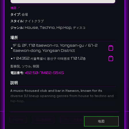
地図 ↗
タイプ:
会場
スタイル:
ナイトクラブ
ジャンル:
House, Techno, Hip Hop, ディスコ
場所
1F & 2F, 170 Itaewon-ro, Yongsan-gu / 67-2
⚫︎
Itaewon-dong, Yongsan District
⚫︎
〒04352 서울특별시 용산구 이태원로 170 1,2층
梨泰院, ソウル, 韓国
電話番号:
+82 50-71402-5945
説明
A music-focused club and bar in Itaewon, known for its
diverse DJ lineup spanning genres from house to techno and
hip-hop.
음악에 중점을 둔 이태원의 클럽 겸 바. 하우스부터 테크노, 힙합에 이르는
다양한 장르의 DJ 라인업으로 유명하다.
29 reviews 4.4 ⭐️
Home
DJを表示
イベントを表示
Search
地図