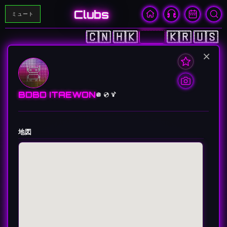
Clubs
ミュート
🇨🇳
🇭🇰
🇯🇵
🇰🇷
🇺🇸
×
BDBD ITAEWON
🪩 💿 🍹
地図