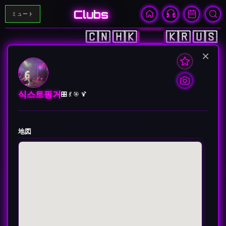
Clubs
ミュート
🇨🇳
🇭🇰
🇯🇵
🇰🇷
🇺🇸
×
식스트핑거
🎛️ 💃 🎯 🍹
地図