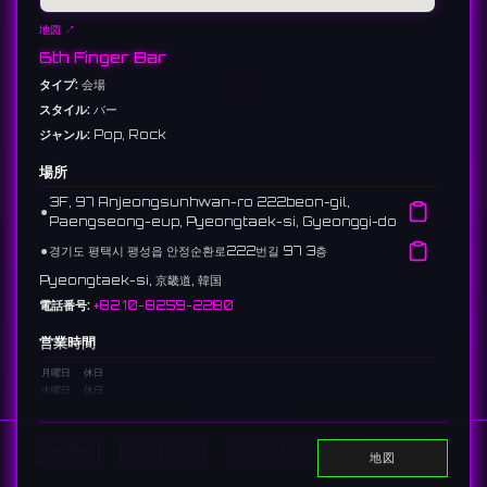
地図 ↗
6th Finger Bar
タイプ:
会場
スタイル:
バー
ジャンル:
Pop, Rock
場所
3F, 97 Anjeongsunhwan-ro 222beon-gil,
⚫︎
Paengseong-eup, Pyeongtaek-si, Gyeonggi-do
⚫︎
경기도 평택시 팽성읍 안정순환로222번길 97 3층
Pyeongtaek-si, 京畿道, 韓国
電話番号:
+82 10-8259-2280
営業時間
月曜日
休日
火曜日
休日
水曜日
休日
木曜日
休日
金曜日
8:00 PM - 2:00 AM
Home
DJを表示
イベントを表示
Search
地図
土曜日
8:00 PM - 2:00 AM
日曜日
休日