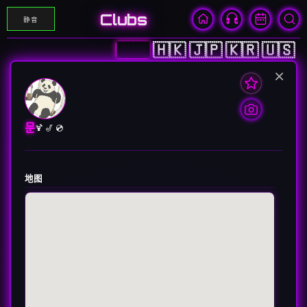
Clubs
静音
🇨🇳
🇭🇰
🇯🇵
🇰🇷
🇺🇸
×
문
🍹 🎷 💿
地图