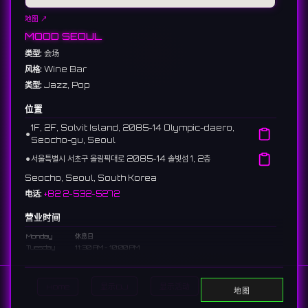
地图 ↗
MOOD SEOUL
类型:
会场
风格:
Wine Bar
类型:
Jazz, Pop
位置
1F, 2F, Solvit Island, 2085-14 Olympic-daero,
⚫︎
Seocho-gu, Seoul
⚫︎
서울특별시 서초구 올림픽대로 2085-14 솔빛섬 1, 2층
Seocho, Seoul, South Korea
电话:
+82 2-532-5272
营业时间
Monday
休息日
Tuesday
11:30 AM - 10:00 PM
Wednesday
11:30 AM - 10:00 PM
Thursday
11:30 AM - 10:00 PM
Friday
11:30 AM - 10:00 PM
Home
显示DJ
显示活动
Search
地图
Saturday
11:30 AM - 10:00 PM
Sunday
11:30 AM - 10:00 PM