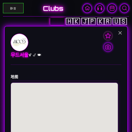
Clubs
静音
🇨🇳
🇭🇰
🇯🇵
🇰🇷
🇺🇸
×
무드서울
🍹 🎷 🍽️
地图