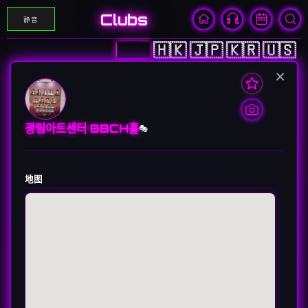
Clubs
静音
🇨🇳
🇭🇰
🇯🇵
🇰🇷
🇺🇸
×
광림아트센터 BBCH홀
🎭
地图