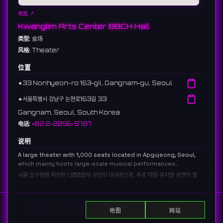
地图 ↗
Kwanglim Arts Center BBCH Hall
类型:
会场
风格:
Theater
位置
⚫︎
33 Nonhyeon-ro 163-gil, Gangnam-gu, Seoul
⚫︎
서울특별시 강남구 논현로163길 33
Gangnam, Seoul, South Korea
电话:
+82 2-2056-5787
说明
A large theater with 1,000 seats located in Apgujeong, Seoul,
which mainly hosts large-scale musical performances.
서울 압구정에 위치한 1,000석 규모의 대극장으로, 주로 대형 뮤지컬 공연이 열
립니다.
Home
显示DJ
显示活动
Search
地图
网站