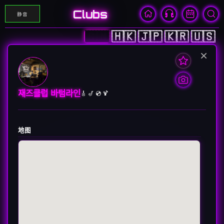
Clubs
静音
🇨🇳
🇭🇰
🇯🇵
🇰🇷
🇺🇸
×
재즈클럽 바텀라인
🎸 🎷 💿 🍹
地图