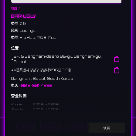
地图 ↗
BAR UGLY
类型:
会场
风格:
Lounge
类型:
Hip Hop, R&B, Pop
位置
5F, 5 Gangnam-daero 96-gil, Gangnam-gu,
⚫︎
Seoul
⚫︎
서울특별시 강남구 강남대로96길 5 5층
Gangnam, Seoul, South Korea
电话:
+82 2-501-4222
营业时间
Monday
6:30 PM - 2:00 AM
Tuesday
6:30 PM - 2:00 AM
Wednesday
6:30 PM - 2:00 AM
Thursday
6:30 PM - 2:00 AM
Friday
6:30 PM - 3:00 AM
Home
显示DJ
显示活动
Search
地图
Saturday
6:30 PM - 3:00 AM
Sunday
6:30 PM - 2:00 AM