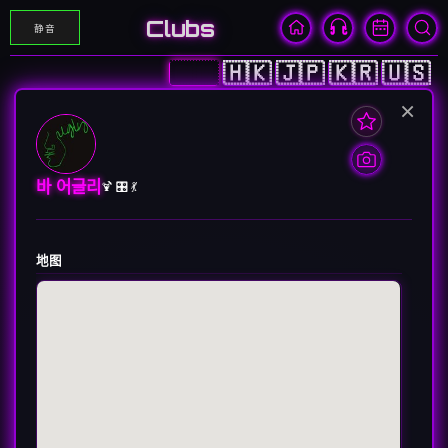
Clubs
静音
🇨🇳
🇭🇰
🇯🇵
🇰🇷
🇺🇸
×
바 어글리
🍹 🎛️ 💃
地图